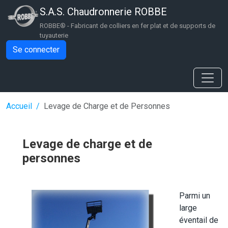
Aller au contenu principal
S.A.S. Chaudronnerie ROBBE
ROBBE® - Fabricant de colliers en fer plat et de supports de
tuyauterie
Se connecter
Fil d'Ariane
Accueil
Levage de Charge et de Personnes
Levage de charge et de
personnes
Parmi un
large
éventail de