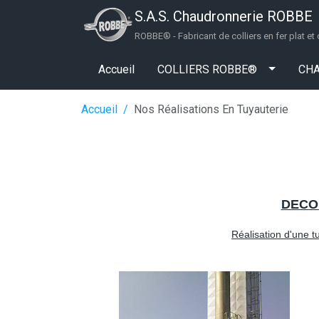
Aller au contenu principal
S.A.S. Chaudronnerie ROBBE
ROBBE® - Fabricant de colliers en fer plat et
COLLIER
Accueil
COLLIERS ROBBE®
CH
Fil d'Ariane
Accueil
Nos Réalisations En Tuyauterie
DECO
Réalisation d'une 